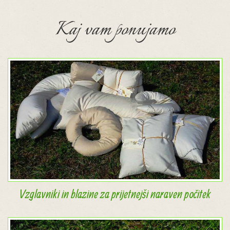
Kaj vam ponujamo
Vzglavniki in blazine za prijetnejši naraven počitek