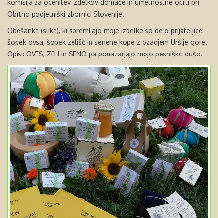
komisija za ocenitev izdelkov domače in umetnostne obrti pri
Obrtno podjetniški zbornici Slovenije.
Obešanke (slike), ki spremljajo moje izdelke so delo prijateljice:
šopek ovsa, šopek zelišč in senene kope z ozadjem Uršlje gore.
Opisi: OVES, ZELI in SENO pa ponazarjajo mojo pesniško dušo.