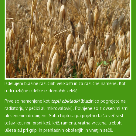
Izdelujem blazine različnih velikosti in za različne namene. Kot
tudi različne izdelke iz domačih zelišč.
Prve so namenjene kot
topli obkladki
(blazinico pogrejete na
radiatorju, v pečici ali mikrovalovki). Polnjene so z ovsenimi zrni
ali senenim drobirjem. Suha toplota pa prijetno lajša več vrst
težav, kot npr. prsni koš, križ, ramena, vratna vretena, trebuh,
ušesa ali pri gripi in prehladnih obolenjih in vnetjih sečil.