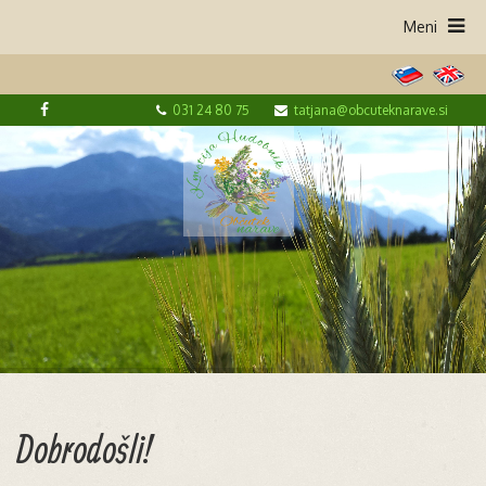
031 24 80 75
tatjana@obcuteknarave.si
Dobrodošli!