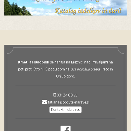
Kmetija Hudobnik
se nahaja na Breznici nad Prevaljami na
poti proti Strojni. S pogledom na
dva Koroška bisera
, Peco in
Uršljo goro.
031 24 80 75
tatjana@obcuteknarave.si
Kontaktni obrazec