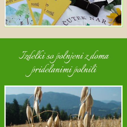
Izdelki so polnjeni z doma
pridelanimi polnili