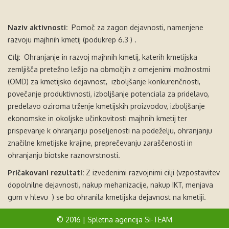
Naziv aktivnosti:
Pomoč za zagon dejavnosti, namenjene
razvoju majhnih kmetij (podukrep 6.3 ) .
Cilj:
Ohranjanje in razvoj majhnih kmetij, katerih kmetijska
zemljišča pretežno ležijo na območjih z omejenimi možnostmi
(OMD) za kmetijsko dejavnost, izboljšanje konkurenčnosti,
povečanje produktivnosti, izboljšanje potenciala za pridelavo,
predelavo oziroma trženje kmetijskih proizvodov, izboljšanje
ekonomske in okoljske učinkovitosti majhnih kmetij ter
prispevanje k ohranjanju poseljenosti na podeželju, ohranjanju
značilne kmetijske krajine, preprečevanju zaraščenosti in
ohranjanju biotske raznovrstnosti.
Pričakovani rezultati:
Z izvedenimi razvojnimi cilji (vzpostavitev
dopolnilne dejavnosti, nakup mehanizacije, nakup IKT, menjava
gum v hlevu ) se bo ohranila kmetijska dejavnost na kmetiji.
© 2016 | Spletna agencija
Si-TEAM