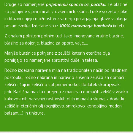
Druge so namenjene
prijetnemu spancu oz. počitku
. Te blazine
so polnjene s pirinimi ali z ovsenimi luskami. Luske so zelo sipke
in blazini dajejo možnost enkratnega prilagajanja glave vsakega
posameznika. Izdelane so iz
100% naravnega bombaža
(inlet).
Z enakim polnilom polnim tudi tako imenovane vratne blazine,
blazine za dojenje, blazine za oporo, valje,…
Manjše blazinice polnjene z zelišči, katerih eterična olja
pomirjajo so namenjene sprostitvi duše in telesa.
Ročno izdelana naravna mila na tradicionalen način po hladnem
postopku, ročno nabrana in naravno sušena zelišča za domači
zeliščni čaji in zeliščno sol primerno kot dodatek skoraj vsaki
jedi. Različna mazila narejena z macerati domačih zelišč v visoko
kakovostnih naravnih rastlinskih oljih in masla skupaj z dodatki
zelišč in eteričnih olj (ognjičevo, smrekovo, konopljino, medeni
balzam,…) in tinkture.