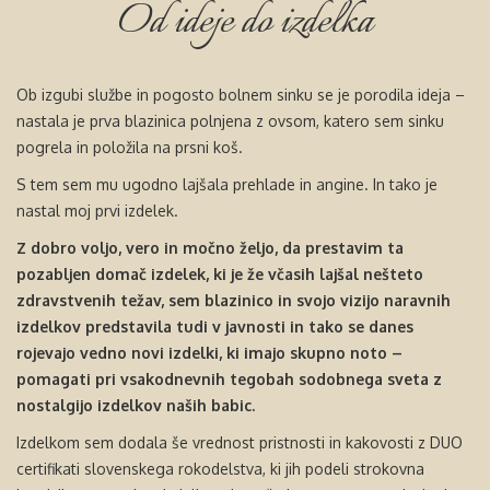
Od ideje do izdelka
Ob izgubi službe in pogosto bolnem sinku se je porodila ideja –
nastala je prva blazinica polnjena z ovsom, katero sem sinku
pogrela in položila na prsni koš.
S tem sem mu ugodno lajšala prehlade in angine. In tako je
nastal moj prvi izdelek.
Z dobro voljo, vero in močno željo, da prestavim ta
pozabljen domač izdelek, ki je že včasih lajšal nešteto
zdravstvenih težav, sem blazinico in svojo vizijo naravnih
izdelkov predstavila tudi v javnosti in tako se danes
rojevajo vedno novi izdelki, ki imajo skupno noto –
pomagati pri vsakodnevnih tegobah sodobnega sveta z
nostalgijo izdelkov naših babic.
Izdelkom sem dodala še vrednost pristnosti in kakovosti z DUO
certifikati slovenskega rokodelstva, ki jih podeli strokovna