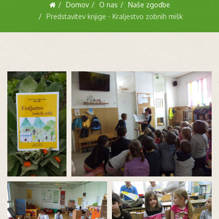
Domov
O nas
Naše zgodbe
Predstavitev knjige - Kraljestvo zobnih mišk