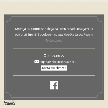
Kmetija Hudobnik
se nahaja na Breznici nad Prevaljami na
poti proti Strojni. S pogledom na
dva Koroška bisera
, Peco in
Uršljo goro.
031 24 80 75
tatjana@obcuteknarave.si
Kontaktni obrazec
Izdelki